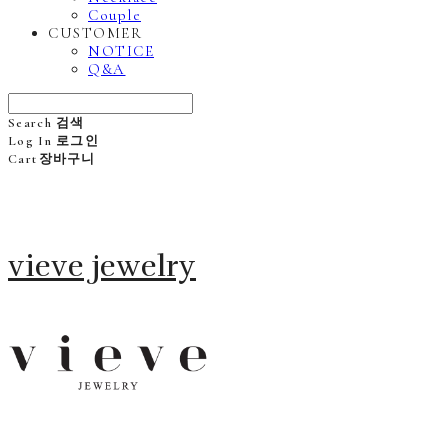
Couple
CUSTOMER
NOTICE
Q&A
Search
검색
Log In
로그인
Cart
장바구니
vieve jewelry