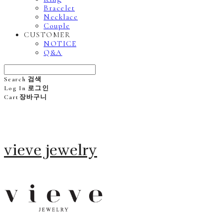
Bracelet
Necklace
Couple
CUSTOMER
NOTICE
Q&A
Search
검색
Log In
로그인
Cart
장바구니
vieve jewelry